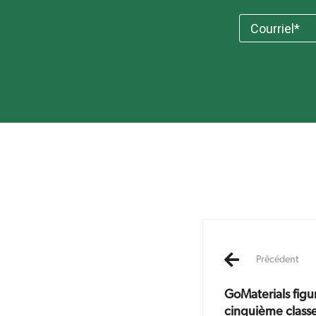
Post
navigatio
Précédent
GoMaterials figu
cinquième class