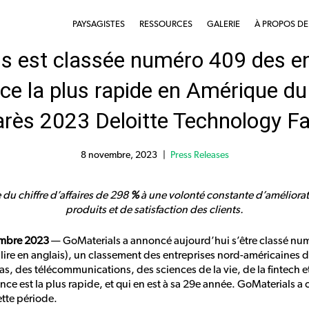
PAYSAGISTES
RESSOURCES
GALERIE
À PROPOS D
s est classée numéro 409 des en
nce la plus rapide en Amérique d
arès 2023 Deloitte Technology F
8 novembre, 2023
Press Releases
 du chiffre d’affaires de 298
%
à une volonté constante d’améliorat
produits et de satisfaction des clients.
embre 2023
— GoMaterials a annoncé aujourd’hui s’être classé nu
lire en anglais), un classement des entreprises nord-américaines 
s, des télécommunications, des sciences de la vie, de la fintech 
ance est la plus rapide, et qui en est à sa 29e année. GoMaterials 
tte période.