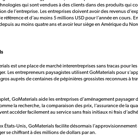
chnologies qui sont vendues à des clients dans des produits qui co
ion de l’entreprise. Les entreprises doivent avoir des revenus d’ex
 référence et d’au moins 5 millions USD pour l’année en cours. En 
é depuis au moins quatre ans et avoir leur siège en Amérique du Nor
ls
als est une place de marché interentreprises sans tracas pour les
. Les entrepreneurs paysagistes utilisent GoMaterials pour s’app
 gros auprès de centaines de pépinières grossistes reconnues à trave
mplet, GoMaterials aide les entreprises d’aménagement paysager d
mme la recherche, la comparaison des prix, l’assurance de la quali
ent accéder facilement au service sans frais initiaux ni frais d’adh
x États-Unis, GoMaterials facilite désormais l’approvisionnement
se chiffrant à des millions de dollars par an.