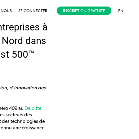
E NOUS
SE CONNECTER
INSCRIPTION GRATUITE
EN
treprises à
u Nord dans
ast 500™
ion, d’innovation des
méro 409
au
Deloitte
des secteurs des
et des technologies de
a connu une croissance