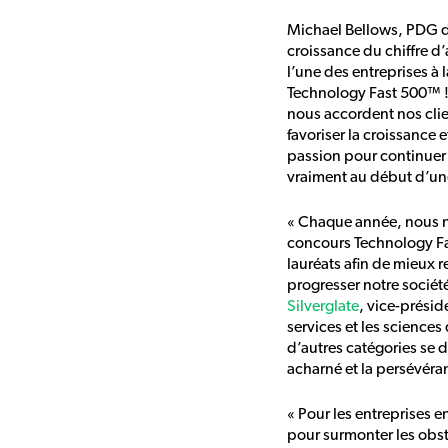
Michael Bellows, PDG de 
croissance du chiffre d
l’une des entreprises à
Technology Fast 500™ ! 
nous accordent nos clie
favoriser la croissance e
passion pour continuer 
vraiment au début d’un
« Chaque année, nous no
concours Technology Fa
lauréats afin de mieux 
progresser notre sociét
Silverglate
, vice-présid
services et les science
d’autres catégories se di
acharné et la persévér
« Pour les entreprises e
pour surmonter les obsta