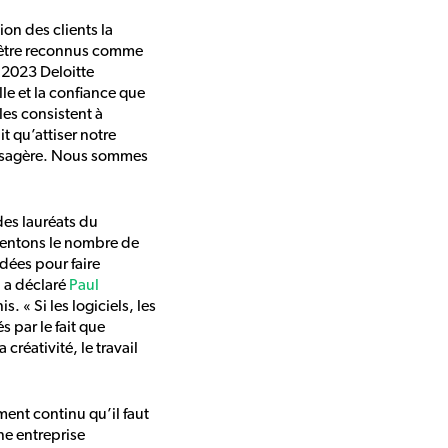
ion des clients la
 d’être reconnus comme
 2023 Deloitte
le et la confiance que
es consistent à
it qu’attiser notre
paysagère. Nous sommes
des lauréats du
mentons le nombre de
dées pour faire
 a déclaré
Paul
. « Si les logiciels, les
 par le fait que
créativité, le travail
ment continu qu’il faut
ne entreprise