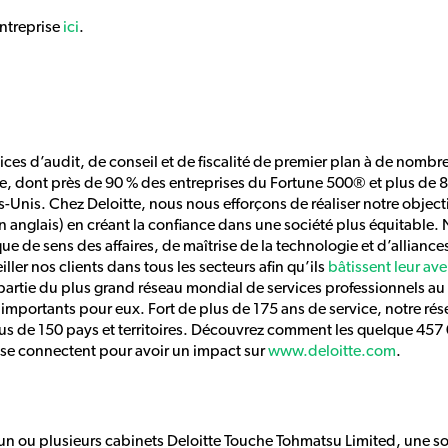
entreprise
ici
.
vices d’audit, de conseil et de fiscalité de premier plan à de nomb
, dont près de 90 % des entreprises du Fortune 500® et plus de 8
-Unis. Chez Deloitte, nous nous efforçons de réaliser notre objecti
en anglais) en créant la confiance dans une société plus équitable. 
e de sens des affaires, de maîtrise de la technologie et d’allianc
ller nos clients dans tous les secteurs afin qu’ils
bâtissent leur ave
re partie du plus grand réseau mondial de services professionnels au 
s importants pour eux. Fort de plus de 175 ans de service, notre ré
us de 150 pays et territoires. Découvrez comment les quelque 457
 se connectent pour avoir un impact sur
www.deloitte.com
.
à un ou plusieurs cabinets Deloitte Touche Tohmatsu Limited, une so