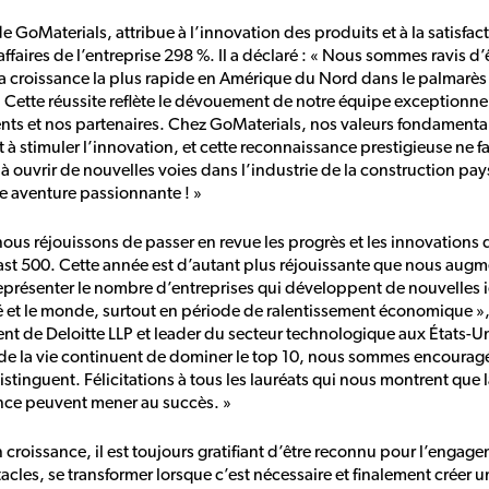
GoMaterials, attribue à l’innovation des produits et à la satisfact
’affaires de l’entreprise 298 %. Il a déclaré : « Nous sommes ravis
 la croissance la plus rapide en Amérique du Nord dans le palmarès
Cette réussite reflète le dévouement de notre équipe exceptionnel
nts et nos partenaires. Chez GoMaterials, nos valeurs fondamental
t à stimuler l’innovation, et cette reconnaissance prestigieuse ne fa
à ouvrir de nouvelles voies dans l’industrie de la construction 
e aventure passionnante ! »
us réjouissons de passer en revue les progrès et les innovations 
st 500. Cette année est d’autant plus réjouissante que nous aug
représenter le nombre d’entreprises qui développent de nouvelles i
é et le monde, surtout en période de ralentissement économique »,
ent de Deloitte LLP et leader du secteur technologique aux États-Unis
s de la vie continuent de dominer le top 10, nous sommes encouragés
stinguent. Félicitations à tous les lauréats qui nous montrent que la 
ance peuvent mener au succès. »
n croissance, il est toujours gratifiant d’être reconnu pour l’engage
cles, se transformer lorsque c’est nécessaire et finalement créer u